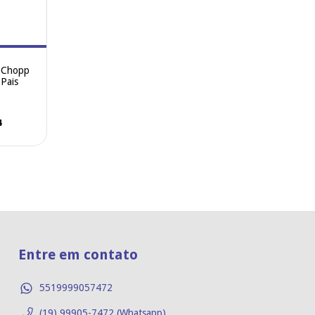
e Chopp
 Pais
4
Entre em contato
5519999057472
(19) 99905-7472 (Whatsapp)