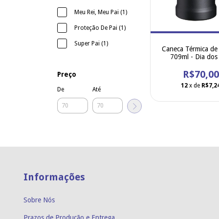
Meu Rei, Meu Pai (1)
Proteção De Pai (1)
Super Pai (1)
Caneca Térmica d
709ml - Dia dos
R$70,00
Preço
12
x de
R$7,2
De
Até
Informações
Sobre Nós
Prazos de Produção e Entrega