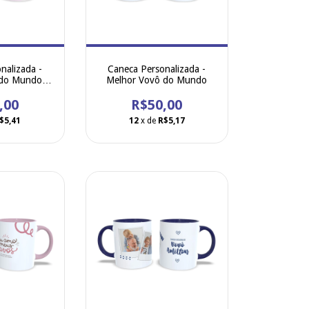
nalizada -
Caneca Personalizada -
 do Mundo.
Melhor Vovô do Mundo
 sua caneca
/ tema / arte
,00
R$50,00
 de cerâmica
$5,41
12
x de
R$5,17
lça e int