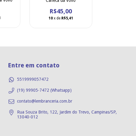
da Vovó
Caneca da Vovó
R$45,00
1
10
x de
R$5,41
Entre em contato
5519999057472
(19) 99905-7472 (Whatsapp)
contato@lembranceria.com.br
Rua Souza Brito, 122, Jardim do Trevo, Campinas/SP,
13040-012