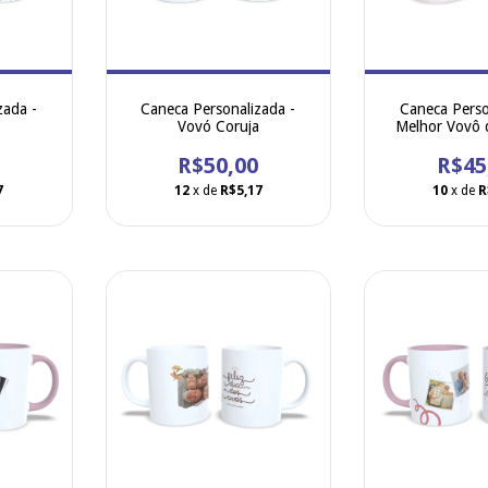
zada -
Caneca Personalizada -
Caneca Perso
a
Vovó Coruja
Melhor Vovô
Personalizamos
R$50,00
com o seu logo 
R$45
/ frase. Caneca
7
12
x de
R$5,17
10
x de
R
importada, a