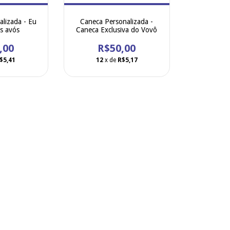
lizada - Eu
Caneca Personalizada -
s avós
Caneca Exclusiva do Vovô
,00
R$50,00
$5,41
12
x de
R$5,17