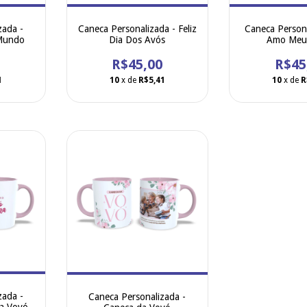
zada -
Caneca Personalizada - Feliz
Caneca Persona
Mundo
Dia Dos Avós
Amo Meu
R$45,00
R$45
1
10
x de
R$5,41
10
x de
R
zada -
Caneca Personalizada -