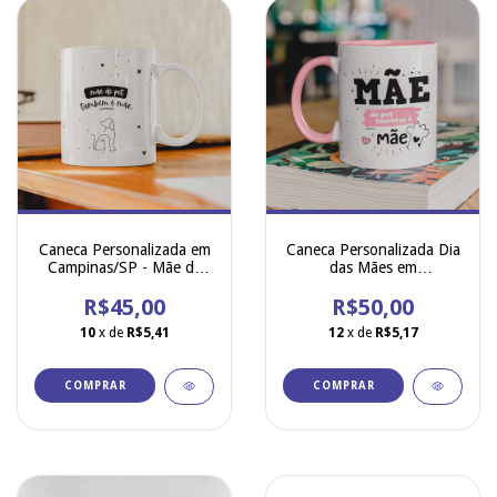
Caneca Personalizada em
Caneca Personalizada Dia
Campinas/SP - Mãe de
das Mães em
Cachorro
Campinas/SP - Mãe de
R$45,00
R$50,00
Gato
10
x de
R$5,41
12
x de
R$5,17
COMPRAR
COMPRAR