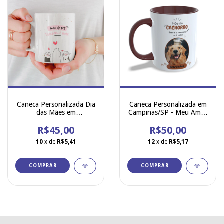
Caneca Personalizada Dia
Caneca Personalizada em
das Mães em
Campinas/SP - Meu Amor
Campinas/SP - Mãe de
de Quatro Patas
R$45,00
Pet
R$50,00
10
x de
R$5,41
12
x de
R$5,17
COMPRAR