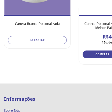
Caneca Branca Personalizada
Caneca Personaliz
Melhor Pa
R$4
ESPIAR
10
x d
COMPRAR
Informações
Sobre Nós