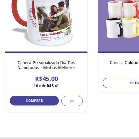
Caneca Personalizada Dia Dos
Caneca Colorid
Namorados - Minhas Melhores
Lembranças
R$45,00
E
10
x de
R$5,41
COMPRAR