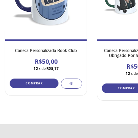
Caneca Personalizada Book Club
Caneca Personaliz
Obrigado Por S
R$50,00
R$5
12
x de
R$5,17
12
x d
COMPRAR